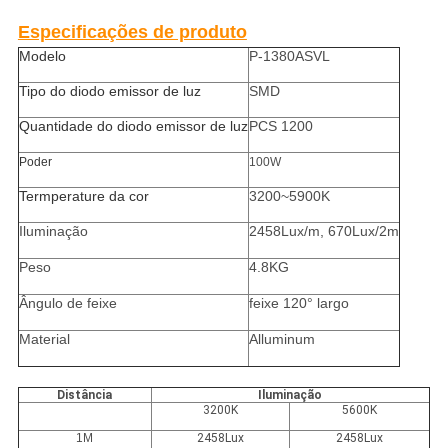
Especificações de produto
Modelo
P-1380ASVL
Tipo do diodo emissor de luz
SMD
Quantidade do diodo emissor de luz
PCS 1200
Poder
100W
Termperature da cor
3200~5900K
Iluminação
2458Lux/m, 670Lux/2m
Peso
4.8KG
Ângulo de feixe
feixe 120° largo
Material
Alluminum
Distância
Iluminação
3200K
5600K
1M
2458Lux
2458Lux