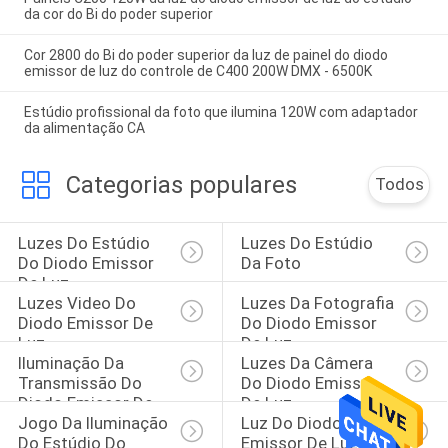
da cor do Bi do poder superior
Cor 2800 do Bi do poder superior da luz de painel do diodo
emissor de luz do controle de C400 200W DMX - 6500K
Estúdio profissional da foto que ilumina 120W com adaptador
da alimentação CA
Categorias populares
Todos
Luzes Do Estúdio 
Luzes Do Estúdio 
Do Diodo Emissor 
Da Foto
De Luz
Luzes Video Do 
Luzes Da Fotografia 
Diodo Emissor De 
Do Diodo Emissor 
Luz
De Luz
Iluminação Da 
Luzes Da Câmera 
Transmissão Do 
Do Diodo Emissor 
Diodo Emissor De 
De Luz
Jogo Da Iluminação 
Luz Do Diodo 
Luz
Do Estúdio Do 
Emissor De Luz 