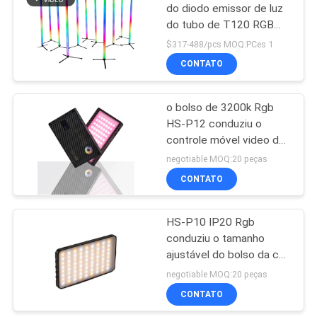
do diodo emissor de luz
do tubo de T120 RGB
9
ilumina a luz do estúdio
$317-488/pcs MOQ:PCes 1
da foto do pixel de
Jogo da iluminação
CONTATO
2ft/de 4ft
do estúdio do diodo
o bolso de 3200k Rgb
emissor de luz
HS-P12 conduziu o
controle móvel video do
APP dos efeitos da luz
negotiable MOQ:20 peças
da luz 15
CONTATO
10
Luz do diodo
HS-P10 IP20 Rgb
conduziu o tamanho
emissor de luz
ajustável do bolso da cor
Fresnel
completa da luz 360° do
negotiable MOQ:20 peças
vídeo com bateria
CONTATO