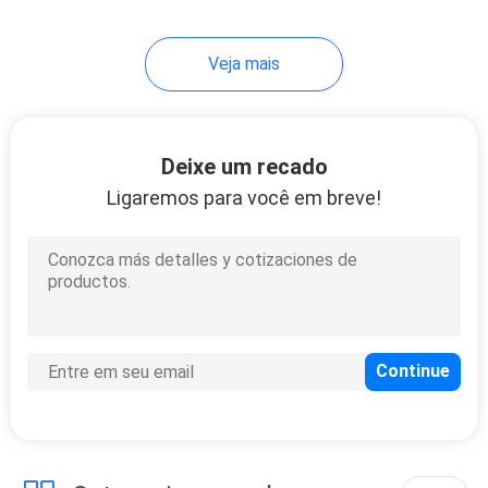
41
Veja mais
Painéis da luz do
diodo emissor de
luz do estúdio
Deixe um recado
Ligaremos para você em breve!
6
Luzes portáteis do
diodo emissor de
luz