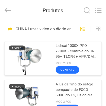
2026
Yuyao
Lishuai
Produtos
Film
&
Television
Equipment
Co.,
CASA
14
Ltd..
CHINA Luzes video do diodo emissor de luz
All
Rights
Luzes do estúdio do
Reserved.
PRODUTOS
diodo emissor de
Lishuai 1000X PRO
2700K - controle do CRI
luz
VÍDEOS
95+ TLCI96+ APP/DMX
da luz da ESPIGA do
MOQ:2 PCS
poder superior da prova
SOBRE
CONTATO
da chuva 6500K
15
NÓS
Luzes do estúdio da
A luz da foto do estojo
compacto do FOCO
EXCURSÃO
foto
600D do LS, luz do dia
DA
600W equilibrou,
MOQ:2 PCS