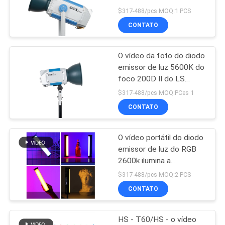
DO
ilumina o controle
$317-488/pcs MOQ:1 PCS
prendido e sem fio de
SITE
CONTATO
DMX
16
Iluminação da
O vídeo da foto do diodo
PRIVACY
emissor de luz 5600K do
transmissão do
POLICY
foco 200D II do LS
ilumina o controle de
diodo emissor de
$317-488/pcs MOQ:PCes 1
poder duplo com
CONTATO
luz
controle de DMX
O vídeo portátil do diodo
13
emissor de luz do RGB
Luzes da câmera do
2600k ilumina a
reprodução da cor
$317-488/pcs MOQ:2 PCS
diodo emissor de
verdadeira
CONTATO
luz
HS - T60/HS - o vídeo