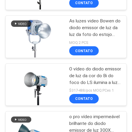
montagem padrão de
FÁBRICA
CONTATO
Bowen, luz conduzida
96+ do estúdio do CRI
96-98 TLCI
As luzes video Bowen do
CONTROLE
15
diodo emissor de luz da
DA
luz da foto do estojo
Luzes video do
QUALIDADE
compacto do FOCO
MOQ:2 PCS
diodo emissor de
600X do LS montam CRI
CONTATO
96 - luz do estúdio da
luz
CONTACTE-
cor do Bi 98
O vídeo do diodo emissor
NOS
de luz da cor do Bi do
foco do LS ilumina a luz
30
NOTÍCIA
150X 2700K do ponto do
$317-488/pcs MOQ:PCes 1
estúdio - 6500K
Luzes da fotografia
CONTATO
CASOS
do diodo emissor
o pro vídeo impermeável
de luz
brilhante do diodo
MAPA
emissor de luz 300X