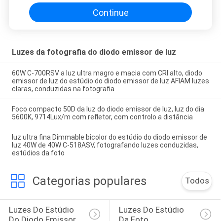
luz do diodo emissor de luz da
câmara de vídeo da cor do Bi
Continue
Luzes da fotografia do diodo emissor de luz
60W C-700RSV a luz ultra magro e macia com CRI alto, diodo
emissor de luz do estúdio do diodo emissor de luz AFIAM luzes
claras, conduzidas na fotografia
Foco compacto 50D da luz do diodo emissor de luz, luz do dia
5600K, 9714Lux/m com refletor, com controlo a distância
luz ultra fina Dimmable bicolor do estúdio do diodo emissor de
luz 40W de 40W C-518ASV, fotografando luzes conduzidas,
estúdios da foto
Categorias populares
Todos
Luzes Do Estúdio 
Luzes Do Estúdio 
Do Diodo Emissor 
Da Foto