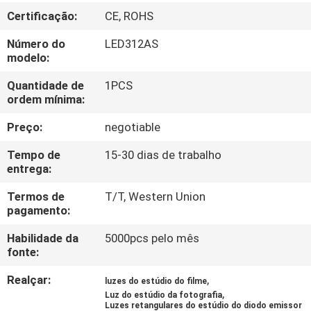
FÁBRICA
Certificação:
CE, ROHS
Número do
LED312AS
CONTROLE
modelo:
DA
Quantidade de
1PCS
QUALIDADE
ordem mínima:
Preço:
negotiable
CONTACTE-
Tempo de
15-30 dias de trabalho
NOS
entrega:
Termos de
T/T, Western Union
NOTÍCIA
pagamento:
Habilidade da
5000pcs pelo mês
fonte:
CASOS
Realçar:
,
luzes do estúdio do filme
,
Luz do estúdio da fotografia
MAPA
Luzes retangulares do estúdio do diodo emissor