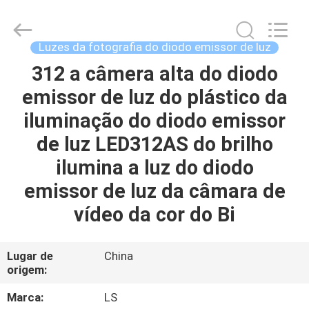
2026
Yuyao
Lishuai
Film
&
Luzes da fotografia do diodo emissor de luz
Television
Equipment
Co.,
312 a câmera alta do diodo
CASA
Ltd..
All
emissor de luz do plástico da
Rights
Reserved.
PRODUTOS
iluminação do diodo emissor
de luz LED312AS do brilho
VÍDEOS
ilumina a luz do diodo
emissor de luz da câmara de
SOBRE
vídeo da cor do Bi
NÓS
Lugar de
China
EXCURSÃO
origem:
DA
Marca:
LS