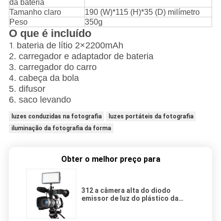
da bateria
Tamanho claro
190 (W)*115 (H)*35 (D) milímetro
Peso
350g
O que é incluído
bateria de lítio 2×2200mAh
1.
2. carregador e adaptador de bateria
3. carregador do carro
4. cabeça da bola
5. difusor
6. saco levando
luzes conduzidas na fotografia
luzes portáteis da fotografia
iluminação da fotografia da forma
Obter o melhor preço para
312 a câmera alta do diodo
emissor de luz do plástico da
iluminação do diodo emissor de
luz LED312AS do brilho ilumina a