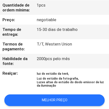
FÁBRICA
Quantidade de
1pcs
ordem mínima:
CONTROLE
Preço:
negotiable
DA
Tempo de
15-30 dias de trabalho
QUALIDADE
entrega:
Termos de
T/T, Western Union
pagamento:
CONTACTE-
NOS
Habilidade da
2000pcs pelo mês
fonte:
Realçar:
,
NOTÍCIA
luz do estúdio da tevê
,
Luz do estúdio da fotografia
Luzes altas do estúdio do diodo emissor de luz
da iluminação
CASOS
MELHOR PREÇO
MAPA