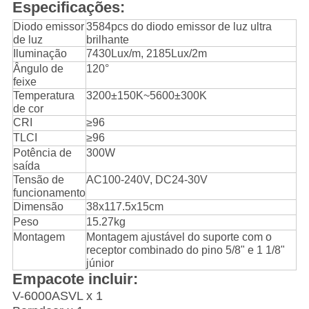
Especificações:
Diodo emissor
3584pcs do diodo emissor de luz ultra
de luz
brilhante
Iluminação
7430Lux/m, 2185Lux/2m
Ângulo de
120°
feixe
Temperatura
3200±150K~5600±300K
de cor
CRI
≥96
TLCI
≥96
Potência de
300W
saída
Tensão de
AC100-240V, DC24-30V
funcionamento
Dimensão
38x117.5x15cm
Peso
15.27kg
Montagem
Montagem ajustável do suporte com o
receptor combinado do pino 5/8" e 1 1/8"
júnior
Empacote incluir:
V-6000ASVL x 1