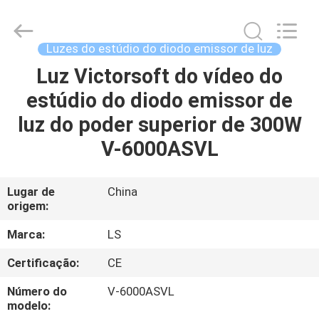
2026
Yuyao
Lishuai
Film
&
Luzes do estúdio do diodo emissor de luz
Television
Equipment
Co.,
Luz Victorsoft do vídeo do
CASA
Ltd..
All
estúdio do diodo emissor de
Rights
Reserved.
PRODUTOS
luz do poder superior de 300W
V-6000ASVL
VÍDEOS
Lugar de
China
origem:
SOBRE
NÓS
Marca:
LS
Certificação:
CE
EXCURSÃO
Número do
V-6000ASVL
DA
modelo: