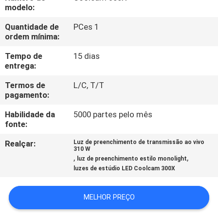
FÁBRICA
modelo:
Quantidade de
PCes 1
CONTROLE
ordem mínima:
DA
Tempo de
15 dias
entrega:
QUALIDADE
Termos de
L/C, T/T
pagamento:
CONTACTE-
Habilidade da
5000 partes pelo mês
NOS
fonte:
Realçar:
Luz de preenchimento de transmissão ao vivo
NOTÍCIA
310 W
,
,
luz de preenchimento estilo monolight
luzes de estúdio LED Coolcam 300X
CASOS
MELHOR PREÇO
MAPA