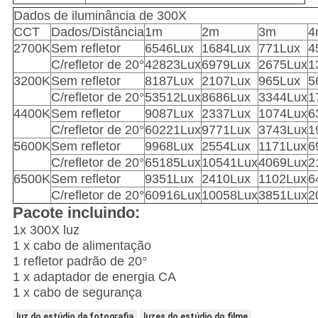
Dados de iluminância de 300X
CCT
Dados/Distância
1m
2m
3m
4
2700K
Sem refletor
6546Lux
1684Lux
771Lux
4
C/refletor de 20°
42823Lux
6979Lux
2675Lux
1
3200K
Sem refletor
8187Lux
2107Lux
965Lux
5
C/refletor de 20°
53512Lux
8686Lux
3344Lux
1
4400K
Sem refletor
9087Lux
2337Lux
1074Lux
6
C/refletor de 20°
60221Lux
9771Lux
3743Lux
1
5600K
Sem refletor
9968Lux
2554Lux
1171Lux
6
C/refletor de 20°
65185Lux
10541Lux
4069Lux
2
6500K
Sem refletor
9351Lux
2410Lux
1102Lux
6
C/refletor de 20°
60916Lux
10058Lux
3851Lux
2
Pacote incluindo:
1x 300X luz
1 x cabo de alimentação
1 refletor padrão de 20°
1 x adaptador de energia CA
1 x cabo de segurança
luz do estúdio da fotografia
luzes do estúdio do filme