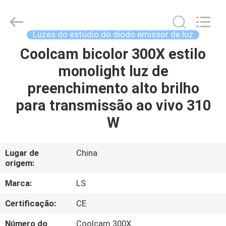
2026
Yuyao
Lishuai
Film
&
Luzes do estúdio do diodo emissor de luz
Television
Equipment
Co.,
Coolcam bicolor 300X estilo
CASA
Ltd..
All
monolight luz de
Rights
Reserved.
PRODUTOS
preenchimento alto brilho
para transmissão ao vivo 310
VÍDEOS
W
SOBRE
Lugar de
China
origem:
NÓS
Marca:
LS
EXCURSÃO
Certificação:
CE
DA
Número do
Coolcam 300X