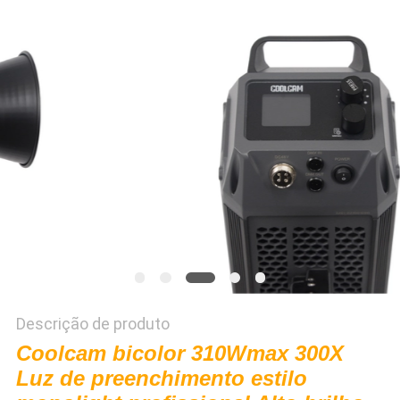
DO
SITE
PRIVACY
POLICY
Descrição de produto
Coolcam bicolor 310Wmax 300X
Luz de preenchimento estilo