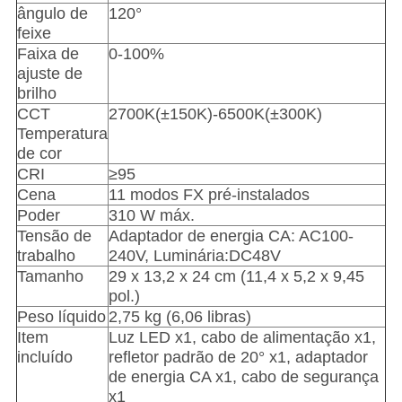
ângulo de
120°
feixe
Faixa de
0-100%
ajuste de
brilho
CCT
2700K(±150K)-6500K(±300K)
Temperatura
de cor
CRI
≥95
Cena
11 modos FX pré-instalados
Poder
310 W máx.
Tensão de
Adaptador de energia CA: AC100-
trabalho
240V, Luminária:DC48V
Tamanho
29 x 13,2 x 24 cm (11,4 x 5,2 x 9,45
pol.)
Peso líquido
2,75 kg (6,06 libras)
Item
Luz LED x1, cabo de alimentação x1,
incluído
refletor padrão de 20° x1, adaptador
de energia CA x1, cabo de segurança
x1