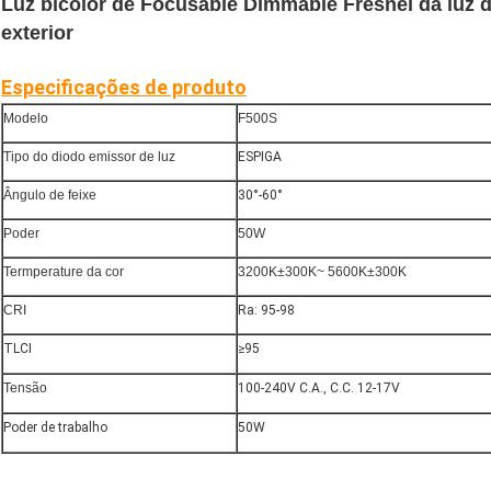
Luz bicolor de Focusable Dimmable Fresnel da luz d
exterior
Especificações de produto
Modelo
F500S
Tipo do diodo emissor de luz
ESPIGA
Ângulo de feixe
30°-60°
Poder
50W
Termperature da cor
3200K±300K~ 5600K±300K
CRI
Ra: 95-98
TLCI
≥95
Tensão
100-240V C.A., C.C. 12-17V
Poder de trabalho
50W