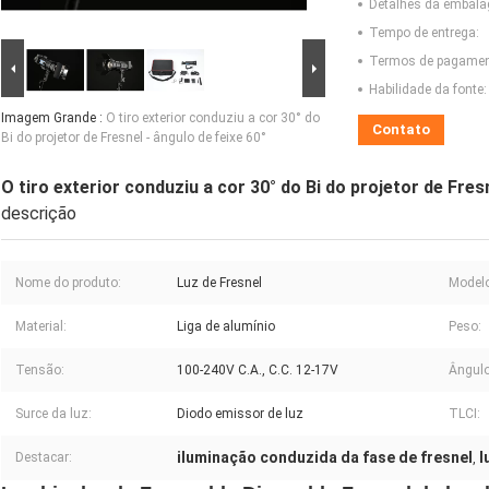
Detalhes da embal
Tempo de entrega:
Termos de pagamen
Habilidade da fonte:
Imagem Grande :
O tiro exterior conduziu a cor 30° do
Contato
Bi do projetor de Fresnel - ângulo de feixe 60°
O tiro exterior conduziu a cor 30° do Bi do projetor de Fresn
descrição
Nome do produto:
Luz de Fresnel
Modelo
Material:
Liga de alumínio
Peso:
Tensão:
100-240V C.A., C.C. 12-17V
Ângulo
Surce da luz:
Diodo emissor de luz
TLCI:
iluminação conduzida da fase de fresnel
l
Destacar:
,