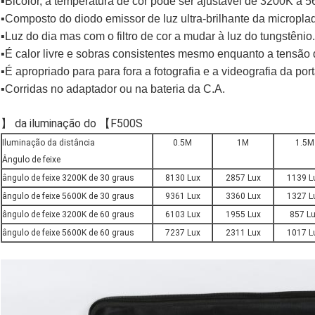
▪Bicolor, a temperatura de cor pode ser ajustável de 3200K a 
▪Composto do diodo emissor de luz ultra-brilhante da micropl
▪Luz do dia mas com o filtro de cor a mudar à luz do tungstênio.
▪
É calor livre e sobras consistentes mesmo enquanto a tensão d
▪É apropriado para para fora a fotografia e a videografia da port
▪Corridas no adaptador ou na bateria da C.A.
】 da iluminação do 【F500S
Iluminação da distância
0.5M
1M
1.5M
Ângulo de feixe
ângulo de feixe 3200K de 30 graus
8130 Lux
2857 Lux
1139 L
ângulo de feixe 5600K de 30 graus
9361 Lux
3360 Lux
1327 L
ângulo de feixe 3200K de 60 graus
6103 Lux
1955 Lux
857 L
ângulo de feixe 5600K de 60 graus
7237 Lux
2311 Lux
1017 L