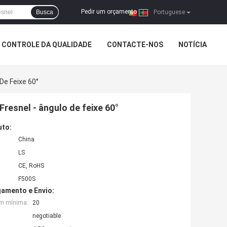
Pedir um orçamento
Busca
|
Portuguese
CONTROLE DA QUALIDADE
CONTACTE-NOS
NOTÍCIA
 De Feixe 60°
 Fresnel - ângulo de feixe 60°
uto:
China
LS
CE, RoHS
F500S
amento e Envio:
em mínima:
20
negotiable