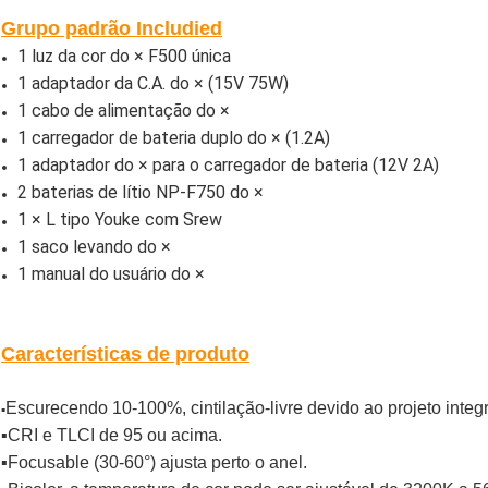
Grupo padrão Includied
1 luz da cor do × F500 única
1 adaptador da C.A. do × (15V 75W)
1
cabo de alimentação do
×
1
carregador de bateria duplo do
×
(1.2A)
1 adaptador
do × para o carregador de bateria (12V 2A)
2
baterias de lítio NP-F750 do
×
1 × L tipo Youke com Srew
1 saco levando do ×
1 manual do usuário do ×
Características de produto
Escurecendo 10-100%,
cintilação-livre devido ao projeto int
▪
▪CRI e TLCI de 95 ou acima.
▪Focusable (30-60°) ajusta perto o anel.