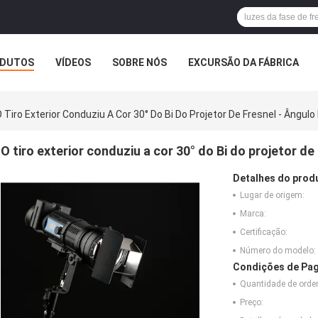
DUTOS
VÍDEOS
SOBRE NÓS
EXCURSÃO DA FÁBRICA
 Tiro Exterior Conduziu A Cor 30° Do Bi Do Projetor De Fresnel - Ângulo
O tiro exterior conduziu a cor 30° do Bi do projetor de
Detalhes do prod
Lugar de origem:
Marca:
Certificação:
Número do modelo:
Condições de Pag
Quantidade de ord
Preço: