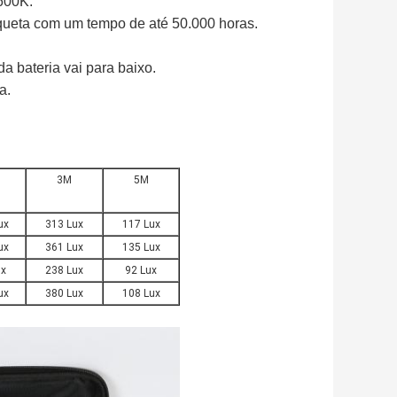
5600K.
aqueta com um tempo de até 50.000 horas.
a bateria vai para baixo.
a.
3M
5M
ux
313 Lux
117 Lux
ux
361 Lux
135 Lux
ux
238 Lux
92 Lux
ux
380 Lux
108 Lux