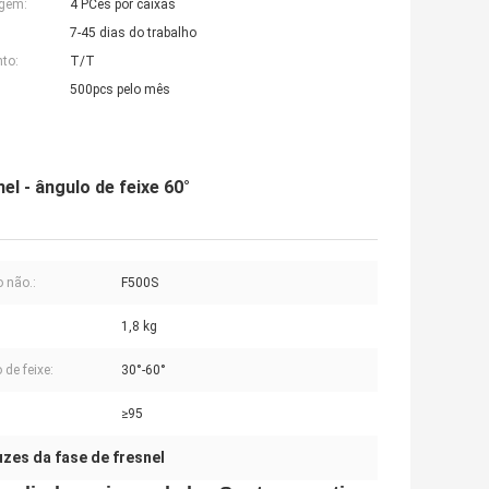
agem:
4 PCes por caixas
7-45 dias do trabalho
to:
T/T
500pcs pelo mês
el - ângulo de feixe 60°
 não.:
F500S
1,8 kg
 de feixe:
30°-60°
≥95
uzes da fase de fresnel